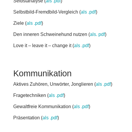
Selbstanalyse (
als .pdf
)
Selbstbild-Fremdbild-Vergleich (
als .pdf
)
Ziele (
als .pdf
)
Den inneren Schweinehund nutzen (
als. pdf
)
Love it – leave it – change it (
als .pdf
)
Kommunikation
Aktives Zuhören, Unwörter, Jonglieren (
als .pdf
)
Fragetechniken (
als .pdf
)
Gewaltfreie Kommunikation (
als .pdf
)
Präsentation (
als .pdf
)